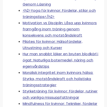
Genom Läsning
<h2>Yoga för kvinnor: Fördelar, stilar och
träningstips</h2>
Motivation vs Disciplin: Låsa upp kvinnors
framgång inom träning genom
konsekvens och motståndskraft
Pilates för kvinnor: Hälsofördelar,
Utrustning och Kurser
Hur man snabbt läker en bruten blodkärl i
ögat: Naturliga botemedel, näring och
egenvårdstips
Moralisk integritet inom kvinnors hälsa:
Styrka, motståndskraft och holistiska
träningsstrategier
Styrketräning för kvinnor: Fördelar, rutiner
och vanliga missuppfattningar
Mindfulness för kvinnor: Tekniker, fördelar