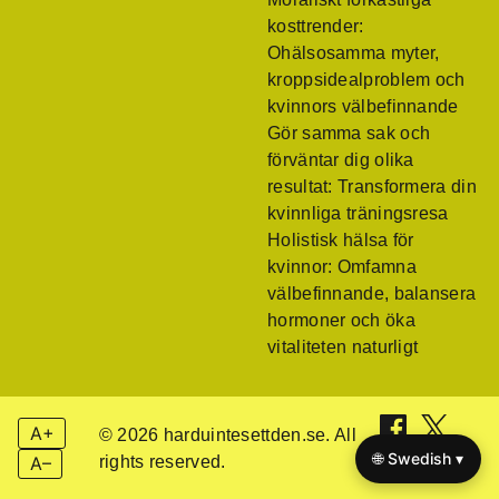
kosttrender:
Ohälsosamma myter,
kroppsidealproblem och
kvinnors välbefinnande
Gör samma sak och
förväntar dig olika
resultat: Transformera din
kvinnliga träningsresa
Holistisk hälsa för
kvinnor: Omfamna
välbefinnande, balansera
hormoner och öka
vitaliteten naturligt
A+
© 2026 harduintesettden.se. All
🌐 Swedish ▾
rights reserved.
A–