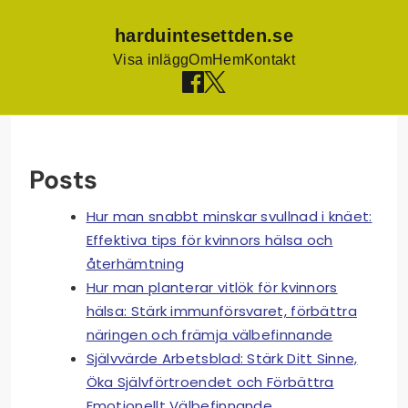
harduintesettden.se
Visa inlägg
Om
Hem
Kontakt
Skip
to
content
Posts
Hur man snabbt minskar svullnad i knäet:
Effektiva tips för kvinnors hälsa och
återhämtning
Hur man planterar vitlök för kvinnors
hälsa: Stärk immunförsvaret, förbättra
näringen och främja välbefinnande
Självvärde Arbetsblad: Stärk Ditt Sinne,
Öka Självförtroendet och Förbättra
Emotionellt Välbefinnande