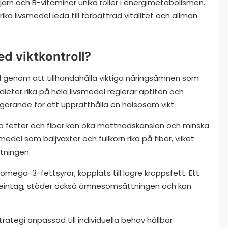
n och B-vitaminer unika roller i energimetabolismen.
ika livsmedel leda till förbättrad vitalitet och allmän
ed viktkontroll?
oll genom att tillhandahålla viktiga näringsämnen som
ter rika på hela livsmedel reglerar aptiten och
avgörande för att upprätthålla en hälsosam vikt.
a fetter och fiber kan öka mättnadskänslan och minska
smedel som baljväxter och fullkorn rika på fiber, vilket
tningen.
ega-3-fettsyror, kopplats till lägre kroppsfett. Ett
tskeintag, stöder också ämnesomsättningen och kan
rategi anpassad till individuella behov hållbar