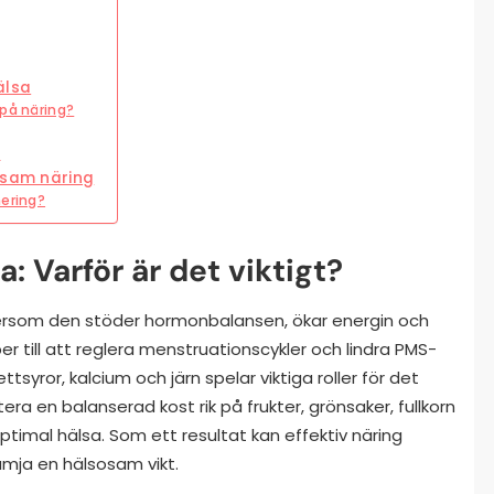
älsa
 på näring?
?
sosam näring
nering?
a: Varför är det viktigt?
tersom den stöder hormonbalansen, ökar energin och
älper till att reglera menstruationscykler och lindra PMS-
or, kalcium och järn spelar viktiga roller för det
era en balanserad kost rik på frukter, grönsaker, fullkorn
ptimal hälsa. Som ett resultat kan effektiv näring
ämja en hälsosam vikt.