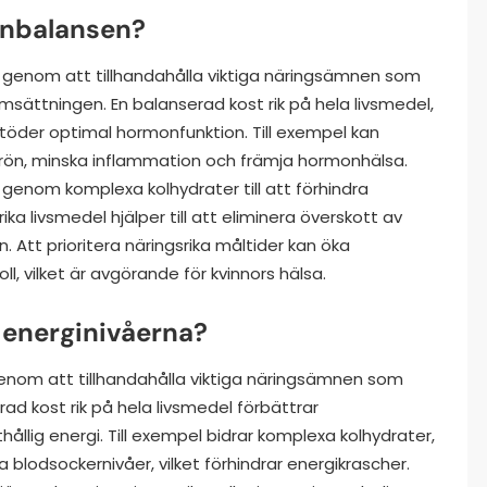
onbalansen?
genom att tillhandahålla viktiga näringsämnen som
ättningen. En balanserad kost rik på hela livsmedel,
öder optimal hormonfunktion. Till exempel kan
nfrön, minska inflammation och främja hormonhälsa.
genom komplexa kolhydrater till att förhindra
ika livsmedel hjälper till att eliminera överskott av
. Att prioritera näringsrika måltider kan öka
ll, vilket är avgörande för kvinnors hälsa.
r energinivåerna?
enom att tillhandahålla viktiga näringsämnen som
rad kost rik på hela livsmedel förbättrar
ållig energi. Till exempel bidrar komplexa kolhydrater,
 blodsockernivåer, vilket förhindrar energikrascher.