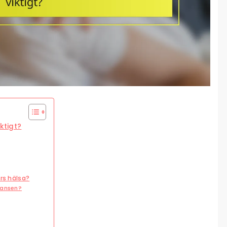
ktigt?
rs hälsa?
lansen?