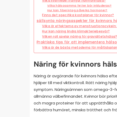
Vilka livsmedel främjar hormonhälsa?
Vilka hälsosamma fetter bör inkluderas?
Hur kan fiberintag påverka hormoner?
Finns det specifika kostplaner för kvinnor?
sällsynta näringsaspekter för kvinnors h
Vilka är effekterna av menstruationscykeln
Hur kan näring lindra klimakteriebesvär?
Vilken roll spelar näring för graviditetshälsa
Praktiska tips för att implementera häl
Vilka är de bästa metoderna för måltidspla
Näring för kvinnors häls
Näring är avgörande för kvinnors hälsa ef
hjälper till med viktkontroll. Rätt näring hj
symptom. Näringsämnen som omega-3-fettsyr
allmänna välbefinnandet. Kvinnor bör priorit
och magra proteiner för att upprätthålla o
förbättra humöret, minska trötthet och fr