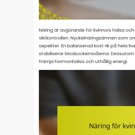
Näring är avgörande för kvinnors hälsa oc
viktkontrollen. Nyckelnäringsämnen som om
aspekter. En balanserad kost rik på hela l
stabiliserar blodsockernivåerna. Dessutom 
främja hormonhälsa och uthållig energi.