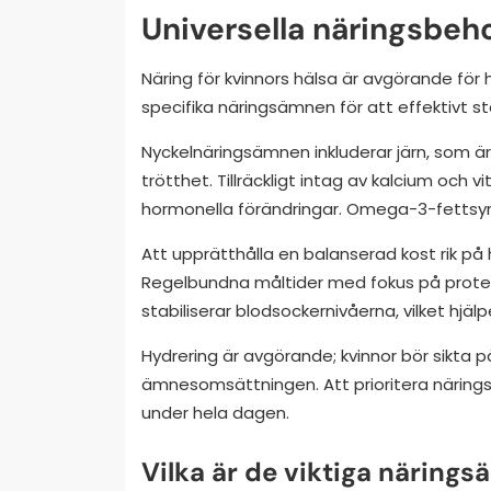
Universella näringsbeho
Näring för kvinnors hälsa är avgörande för 
specifika näringsämnen för att effektivt s
Nyckelnäringsämnen inkluderar järn, som är
trötthet. Tillräckligt intag av kalcium och
hormonella förändringar. Omega-3-fettsyro
Att upprätthålla en balanserad kost rik på
Regelbundna måltider med fokus på prote
stabiliserar blodsockernivåerna, vilket hjälpe
Hydrering är avgörande; kvinnor bör sikta på
ämnesomsättningen. Att prioritera närings
under hela dagen.
Vilka är de viktiga näring