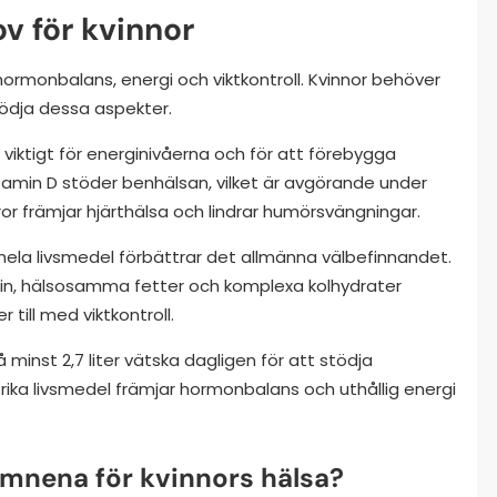
v för kvinnor
hormonbalans, energi och viktkontroll. Kvinnor behöver
tödja dessa aspekter.
 viktigt för energinivåerna och för att förebygga
 vitamin D stöder benhälsan, vilket är avgörande under
r främjar hjärthälsa och lindrar humörsvängningar.
 hela livsmedel förbättrar det allmänna välbefinnandet.
in, hälsosamma fetter och komplexa kolhydrater
r till med viktkontroll.
 minst 2,7 liter vätska dagligen för att stödja
rika livsmedel främjar hormonbalans och uthållig energi
sämnena för kvinnors hälsa?