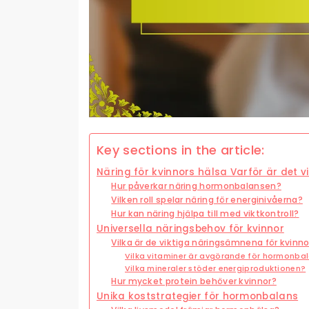
Key sections in the article:
Näring för kvinnors hälsa Varför är det vi
Hur påverkar näring hormonbalansen?
Vilken roll spelar näring för energinivåerna?
Hur kan näring hjälpa till med viktkontroll?
Universella näringsbehov för kvinnor
Vilka är de viktiga näringsämnena för kvinno
Vilka vitaminer är avgörande för hormonba
Vilka mineraler stöder energiproduktionen?
Hur mycket protein behöver kvinnor?
Unika koststrategier för hormonbalans