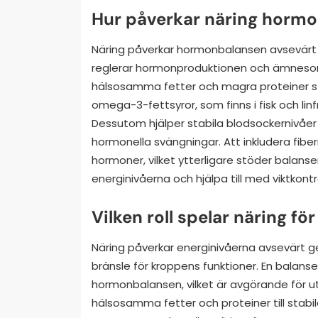
Hur påverkar näring horm
Näring påverkar hormonbalansen avsevärt 
reglerar hormonproduktionen och ämnesoms
hälsosamma fetter och magra proteiner st
omega-3-fettsyror, som finns i fisk och li
Dessutom hjälper stabila blodsockernivåer 
hormonella svängningar. Att inkludera fiberr
hormoner, vilket ytterligare stöder balansen
energinivåerna och hjälpa till med viktkontro
Vilken roll spelar näring fö
Näring påverkar energinivåerna avsevärt g
bränsle för kroppens funktioner. En balanse
hormonbalansen, vilket är avgörande för uth
hälsosamma fetter och proteiner till stabila