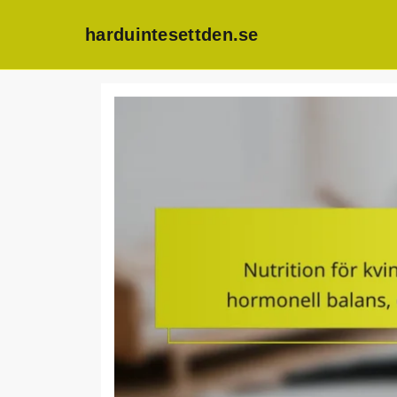
harduintesettden.se
Skip
to
content