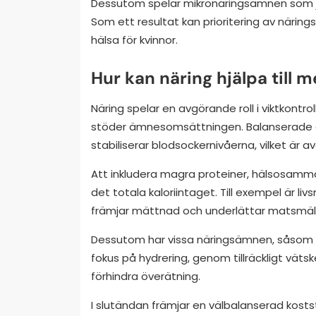
Dessutom spelar mikronäringsämnen som jär
Som ett resultat kan prioritering av näringsr
hälsa för kvinnor.
Hur kan näring hjälpa till m
Näring spelar en avgörande roll i viktkontr
stöder ämnesomsättningen. Balanserade die
stabiliserar blodsockernivåerna, vilket är 
Att inkludera magra proteiner, hälsosamm
det totala kaloriintaget. Till exempel är liv
främjar mättnad och underlättar matsmäl
Dessutom har vissa näringsämnen, såsom om
fokus på hydrering, genom tillräckligt vä
förhindra överätning.
I slutändan främjar en välbalanserad kostst