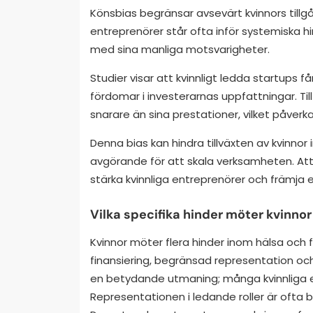
Könsbias begränsar avsevärt kvinnors tillgån
entreprenörer står ofta inför systemiska hin
med sina manliga motsvarigheter.
Studier visar att kvinnligt ledda startups f
fördomar i investerarnas uppfattningar. Til
snarare än sina prestationer, vilket påve
Denna bias kan hindra tillväxten av kvinnor i
avgörande för att skala verksamheten. At
stärka kvinnliga entreprenörer och främja e
Vilka specifika hinder möter kvinno
Kvinnor möter flera hinder inom hälsa och fit
finansiering, begränsad representation och s
en betydande utmaning; många kvinnliga en
Representationen i ledande roller är ofta b