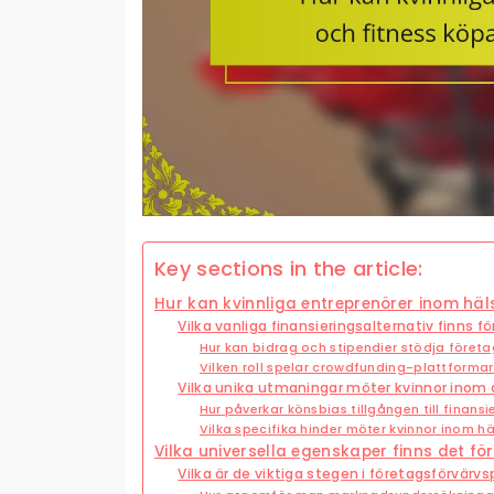
Key sections in the article:
Hur kan kvinnliga entreprenörer inom häl
Vilka vanliga finansieringsalternativ finns f
Hur kan bidrag och stipendier stödja föret
Vilken roll spelar crowdfunding-plattformar
Vilka unika utmaningar möter kvinnor inom
Hur påverkar könsbias tillgången till finansi
Vilka specifika hinder möter kvinnor inom h
Vilka universella egenskaper finns det fö
Vilka är de viktiga stegen i företagsförvär