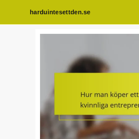
harduintesettden.se
Skip
to
content