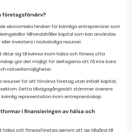
a företagsförvärv?
 de ekonomiska hindren för kvinnliga entreprenörer som
ieringskällor tillhandahåller kapital som kan användas
 eller investera i nödvändiga resurser.
iktar sig till kvinnor inom hälsa och fitness ofta
skap gör det möjligt för deltagarna att få inte bara
ch nätverksmöjligheter.
resurser för att förvärva företag utan initialt kapital,
nesssektorn. Detta tillvägagångssätt stämmer överens
ka kvinnlig representation inom entreprenörskap.
tformar i finansieringen av hälsa och
hälsa och fitnessföretag genom att ge tillgång till