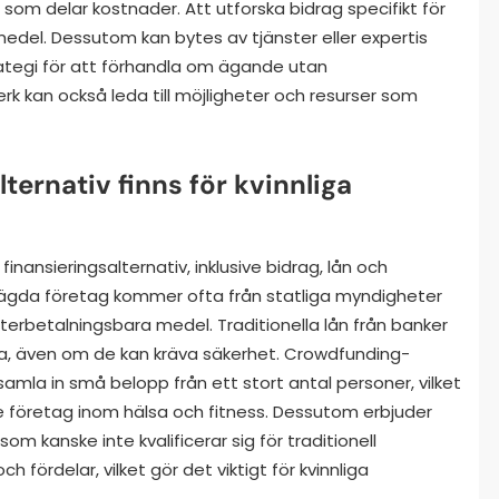
p som delar kostnader. Att utforska bidrag specifikt för
edel. Dessutom kan bytes av tjänster eller expertis
rategi för att förhandla om ägande utan
erk kan också leda till möjligheter och resurser som
lternativ finns för kvinnliga
a finansieringsalternativ, inklusive bidrag, lån och
gt ägda företag kommer ofta från statliga myndigheter
-återbetalningsbara medel. Traditionella lån från banker
liga, även om de kan kräva säkerhet. Crowdfunding-
 samla in små belopp från ett stort antal personer, vilket
ade företag inom hälsa och fitness. Dessutom erbjuder
m kanske inte kvalificerar sig för traditionell
ch fördelar, vilket gör det viktigt för kvinnliga