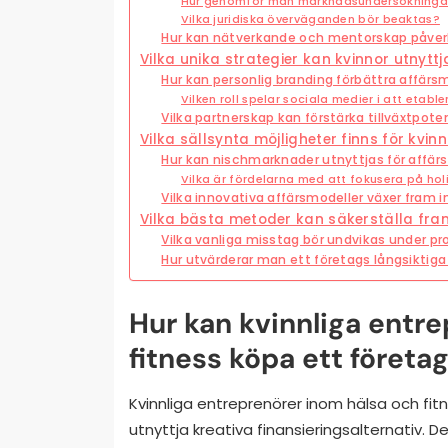
Hur genomför man marknadsundersökningar f
Vilka juridiska överväganden bör beaktas?
Hur kan nätverkande och mentorskap påve
Vilka unika strategier kan kvinnor utnytt
Hur kan personlig branding förbättra affärs
Vilken roll spelar sociala medier i att etabl
Vilka partnerskap kan förstärka tillväxtpote
Vilka sällsynta möjligheter finns för kvin
Hur kan nischmarknader utnyttjas för affä
Vilka är fördelarna med att fokusera på hol
Vilka innovativa affärsmodeller växer fram 
Vilka bästa metoder kan säkerställa fra
Vilka vanliga misstag bör undvikas under p
Hur utvärderar man ett företags långsiktiga 
Hur kan kvinnliga entr
fitness köpa ett företa
Kvinnliga entreprenörer inom hälsa och fi
utnyttja kreativa finansieringsalternativ. De