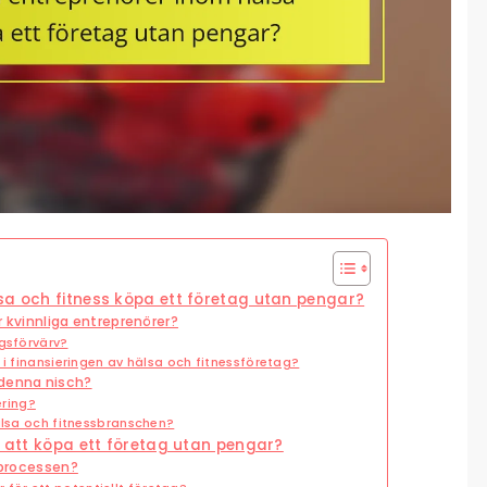
sa och fitness köpa ett företag utan pengar?
ör kvinnliga entreprenörer?
agsförvärv?
 i finansieringen av hälsa och fitnessföretag?
 denna nisch?
ering?
älsa och fitnessbranschen?
r att köpa ett företag utan pengar?
vsprocessen?