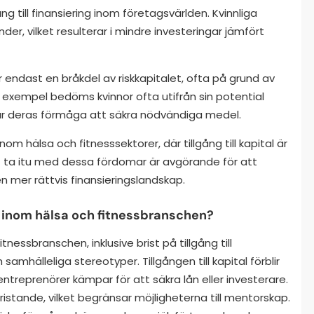
g till finansiering inom företagsvärlden. Kvinnliga
der, vilket resulterar i mindre investeringar jämfört
år endast en bråkdel av riskkapitalet, ofta på grund av
l exempel bedöms kvinnor ofta utifrån sin potential
rkar deras förmåga att säkra nödvändiga medel.
nom hälsa och fitnesssektorer, där tillgång till kapital är
t ta itu med dessa fördomar är avgörande för att
n mer rättvis finansieringslandskap.
r inom hälsa och fitnessbranschen?
nessbranschen, inklusive brist på tillgång till
amhälleliga stereotyper. Tillgången till kapital förblir
treprenörer kämpar för att säkra lån eller investerare.
ristande, vilket begränsar möjligheterna till mentorskap.