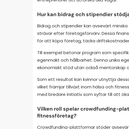
Hur kan bidrag och stipendier stödj
Bidrag och stipendier kan avsevärt minska
strävar efter företagsförvärv. Dessa finans
för att köpa företag, täcka driftskostnader
Till exempel betonar program som specifikt r
egenmakt och hållbarhet. Denna unika egen
ekonomiskt stöd utan också mentorskap o
Som ett resultat kan kvinnor utnyttja dessa 
vilket främjar tillväxt inom hälsa och fit
med bredare initiativ som syftar till att ö
Vilken roll spelar crowdfunding-plat
fitnessföretag?
Crowdfunding-plattformar stöder avsevärt 