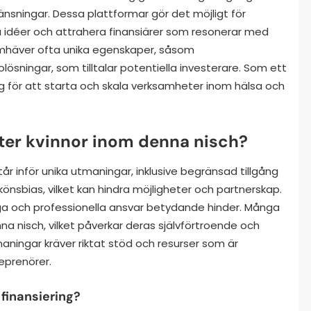
ränsningar. Dessa plattformar gör det möjligt för
a idéer och attrahera finansiärer som resonerar med
amhäver ofta unika egenskaper, såsom
sningar, som tilltalar potentiella investerare. Som ett
tyg för att starta och skala verksamheter inom hälsa och
ter kvinnor inom denna nisch?
år inför unika utmaningar, inklusive begränsad tillgång
 könsbias, vilket kan hindra möjligheter och partnerskap.
a och professionella ansvar betydande hinder. Många
a nisch, vilket påverkar deras självförtroende och
aningar kräver riktat stöd och resurser som är
eprenörer.
 finansiering?