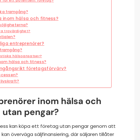
ör ett potentiellt företag?
rka framgång?
ja inom hälsa och fitness?
möjligheterna?
era trovärdighet?
ntialen?
nliga entreprenörer?
rsframgång?
istiska hälsoansatser?
inom hälsa och fitness?
mgångsrikt företagsförvärv?
rocessen?
livskraft?
eprenörer inom hälsa och
g utan pengar?
tness kan köpa ett företag utan pengar genom att
 kan överväga säljfinansiering, där säljaren tillåter