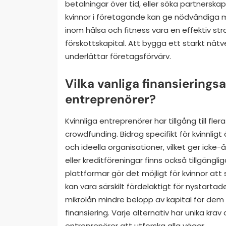
betalningar över tid, eller söka partnerska
kvinnor i företagande kan ge nödvändiga m
inom hälsa och fitness vara en effektiv st
förskottskapital. Att bygga ett starkt nätv
underlättar företagsförvärv.
Vilka vanliga finansieringsa
entreprenörer?
Kvinnliga entreprenörer har tillgång till fler
crowdfunding. Bidrag specifikt för kvinnli
och ideella organisationer, vilket ger icke
eller kreditföreningar finns också tillgäng
plattformar gör det möjligt för kvinnor att
kan vara särskilt fördelaktigt för nystart
mikrolån mindre belopp av kapital för dem so
finansiering. Varje alternativ har unika krav o
entreprenörer att utforska alla vägar.