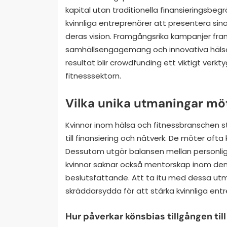
kapital utan traditionella finansieringsbeg
kvinnliga entreprenörer att presentera sin
deras vision. Framgångsrika kampanjer fr
samhällsengagemang och innovativa hälsolö
resultat blir crowdfunding ett viktigt verk
fitnesssektorn.
Vilka unika utmaningar mö
Kvinnor inom hälsa och fitnessbranschen st
till finansiering och nätverk. De möter ofta
Dessutom utgör balansen mellan personlig
kvinnor saknar också mentorskap inom denn
beslutsfattande. Att ta itu med dessa utm
skräddarsydda för att stärka kvinnliga entr
Hur påverkar könsbias tillgången till