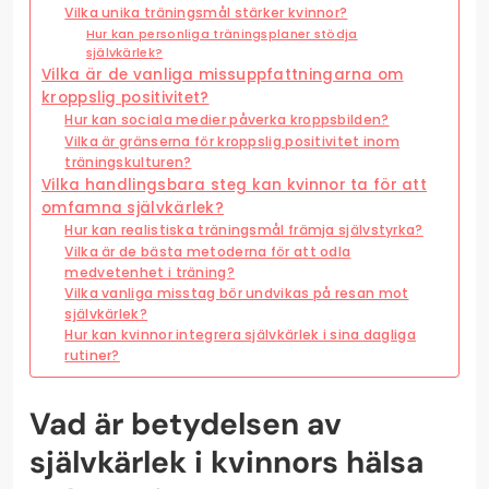
Vilka unika träningsmål stärker kvinnor?
Hur kan personliga träningsplaner stödja
självkärlek?
Vilka är de vanliga missuppfattningarna om
kroppslig positivitet?
Hur kan sociala medier påverka kroppsbilden?
Vilka är gränserna för kroppslig positivitet inom
träningskulturen?
Vilka handlingsbara steg kan kvinnor ta för att
omfamna självkärlek?
Hur kan realistiska träningsmål främja självstyrka?
Vilka är de bästa metoderna för att odla
medvetenhet i träning?
Vilka vanliga misstag bör undvikas på resan mot
självkärlek?
Hur kan kvinnor integrera självkärlek i sina dagliga
rutiner?
Vad är betydelsen av
självkärlek i kvinnors hälsa