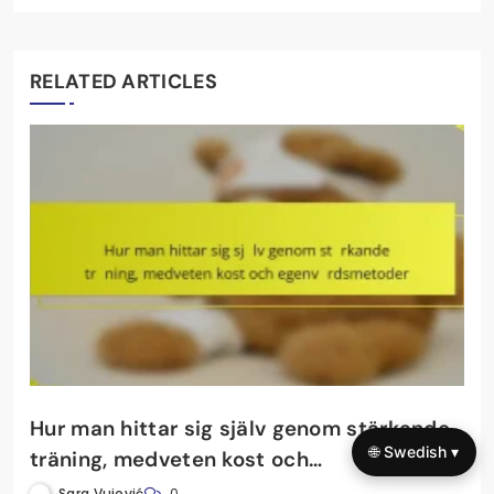
RELATED ARTICLES
Hur man hittar sig själv genom stärkande
🌐 Swedish ▾
träning, medveten kost och
egenvårdsmetoder
Sara Vujović
0