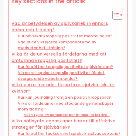
Key sections in the article:
Vad är betydelsen av självkärlek i kvinnors
hälsa och träning?
Hur påverkar kroppslig positivitet mental hälsa?
Vad är de viktigaste komponenterna av
medvetenhet i träning?
Vilka är de universella fördelarna med att
omfamna kroppslig positivitet?
Hur förbättrar kroppslig positivitet självkänslan?
Vilken roll spelar kroppslig positivitet för det
övergripande välbefinnandet?
Vilka unika metoder förbättrar självkärlek för
kvinnor?
Hur kan journaling främja en positiv kroppsbild?
Vilka är fördelarna med stödjande gemenskaper
inom träning?
Vilka typer av gemenskaper är mest effektiva?
Vilka sällsynta egenskaper bidrar till effektiva
strategier för självkärlek?
Hur förbättrar tacksamhetspraktik självacceptans?