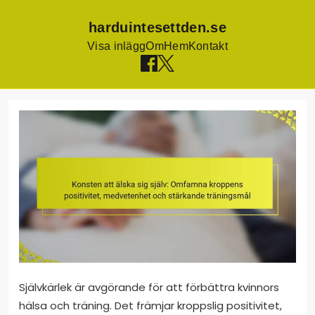
harduintesettden.se
Visa inlägg
Om
Hem
Kontakt
Skip
to
content
Självkärlek är avgörande för att förbättra kvinnors
hälsa och träning. Det främjar kroppslig positivitet,